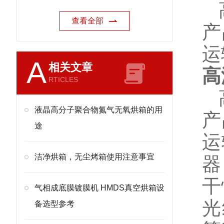
查看全部
产
运
A
相关文章
高
RTICLES
液晶高分子聚合物氮气无氧烘箱的用
产
途
运
洁净烘箱，无尘烤箱使用注意事宜
器
干
气相成底膜镀膜机 HMDS真空烘箱设
光
备选型参考