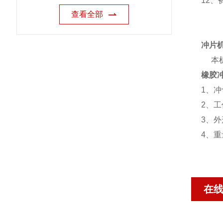
12、
查看全部
冲片
本机
橡胶
1、
2、工
3、外
4、
在