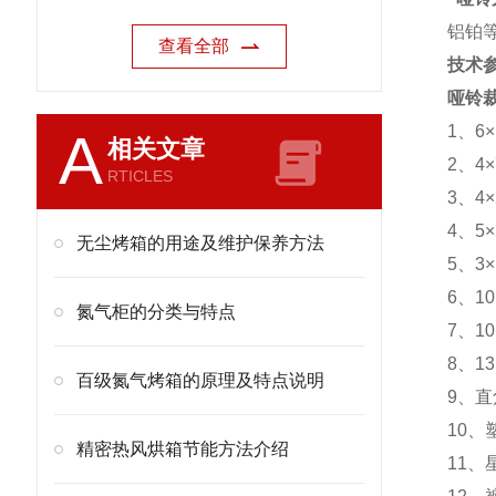
铝铂
查看全部
技术
哑铃
1、6
A
相关文章
2、4
RTICLES
3、4
4、5
无尘烤箱的用途及维护保养方法
5、3
6、1
氮气柜的分类与特点
7、1
8、1
百级氮气烤箱的原理及特点说明
9、
10
精密热风烘箱节能方法介绍
11