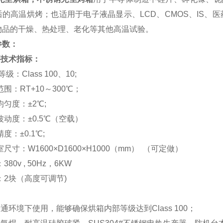
后的高温烘烤；也适用于电子液晶显示、LCD、CMOS、IS
物品的干燥、热处理、老化等其他高温试验。
参数：
要技术指标：
级：Class 100、10;
围：RT+10～300℃；
均匀度：±2℃;
波动度：±0.5℃（空载）
精度：±0.1℃;
尺寸：W1600×D1600×H1000（mm） （可定做）
380v , 50Hz，6KW
：2块（高度可调节)
：
普通环境下使用，能够确保烘箱内部等级达到Class 100
；