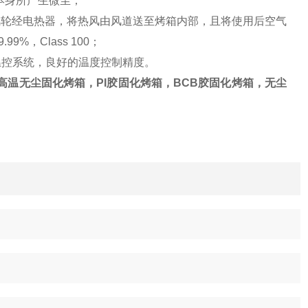
台本身所产生微尘；
风轮经电热器，将热风由风道送至烤箱内部，且将使用后空气
，Class 100
；
D温控系统，良好的温度控制精度
。
高温无尘固化烤箱，PI胶固化烤箱，BCB胶固化烤箱，无尘