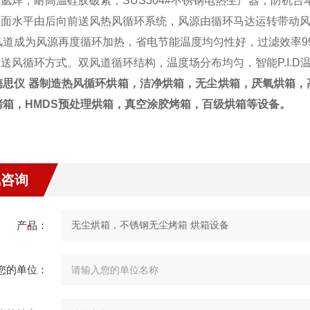
周氩焊，耐高温硅胶破紧，SUS304#不锈钢电热生产器，防机
采平面水平由后向前送风热风循环系统，风源由循环马达运转带动
道成为风源再度循环加热，省电节能温度均匀性好，过滤效率99.99%
制送风循环方式。双风道循环结构，温度场分布均匀，智能P.I.
隽思仪 器制造热风循环烘箱，洁净烘箱，无尘烘箱，厌氧烘箱，
烤箱，HMDS预处理烘箱，真空涂胶烤箱，百级烘箱等设备。
线咨询
产品：
您的单位：