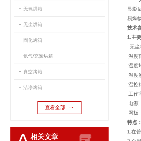
无氧烘箱
显影
易爆
无尘烘箱
技术
1.主
固化烤箱
无尘等
氮气/充氮烘箱
温度范
温度
真空烤箱
温度
温控
洁净烤箱
工作室
电源：
查看全部
网板
特点
1.在
A
相关文章