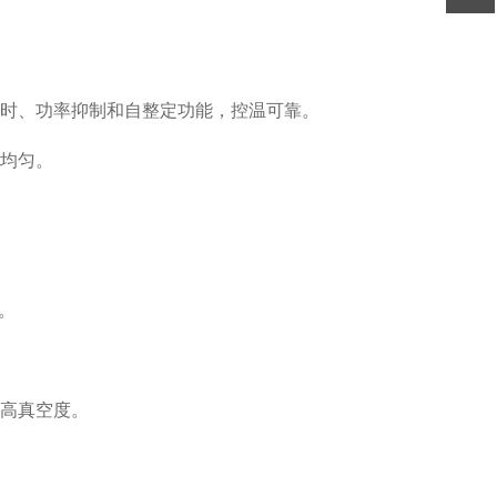
、定时、功率抑制和自整定功能，控温可靠。
度均匀。
俊。
。
内高真空度。